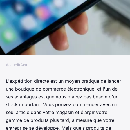
Accueil
›
Actu
ACTU
Quel produit dropshipping
L'expédition directe est un moyen pratique de lancer
une boutique de commerce électronique, et l'un de
2022 ?
ses avantages est que vous n'avez pas besoin d'un
stock important. Vous pouvez commencer avec un
•
12 mai 2022
•
2 min de lecture
seul article dans votre magasin et élargir votre
gamme de produits plus tard, à mesure que votre
entreprise se développe. Mais quels produits de