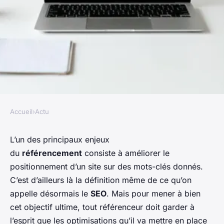
Accueil
›
Actu
ACTU
Référencement local :
L’un des principaux enjeux
du
référencement
consiste à améliorer le
pourquoi et comment ?
positionnement d’un site sur des mots-clés donnés.
Conseils pour une stratégie
C’est d’ailleurs là la définition même de ce qu’on
adpatée.
appelle désormais le
SEO
. Mais pour mener à bien
cet objectif ultime, tout référenceur doit garder à
•
13 octobre 2015
•
4 min de lecture
l’esprit que les optimisations qu’il va mettre en place