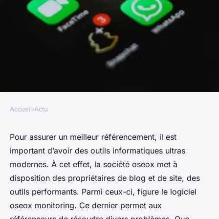
Accueil
›
Actu
ACTU
Mon avis sur le logiciel oseox
Pour assurer un meilleur référencement, il est
important d’avoir des outils informatiques ultras
monitoring
modernes. À cet effet, la société oseox met à
disposition des propriétaires de blog et de site, des
•
31 janvier 2022
•
3 min de lecture
outils performants. Parmi ceux-ci, figure le logiciel
oseox monitoring. Ce dernier permet aux