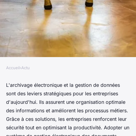
Accueil
›
Actu
ACTU
Archivage electronique de
L'archivage électronique et la gestion de données
sont des leviers stratégiques pour les entreprises
documents, gestion de
d'aujourd'hui. Ils assurent une organisation optimale
données ged: solutions pour
des informations et améliorent les processus métiers.
toutes entreprises
Grâce à ces solutions, les entreprises renforcent leur
sécurité tout en optimisant la productivité. Adopter un
Alicia
•
24 septembre 2024
•
3 min de lecture