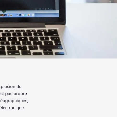
xplosion du
est pas propre
 géographiques,
électronique