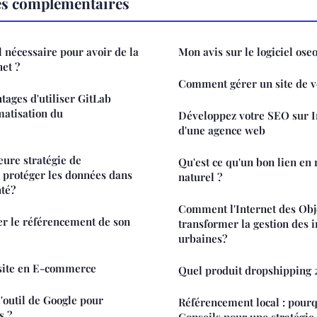
es complémentaires
l nécessaire pour avoir de la
Mon avis sur le logiciel ose
net ?
Comment gérer un site de ve
tages d'utiliser GitLab
matisation du
Développez votre SEO sur In
d'une agence web
eure stratégie de
Qu'est ce qu'un bon lien en
 protéger les données dans
naturel ?
nté?
Comment l'Internet des Obje
 le référencement de son
transformer la gestion des i
urbaines?
ssite en E-commerce
Quel produit dropshipping 
'outil de Google pour
Référencement local : pour
s ?
Conseils pour une stratégie