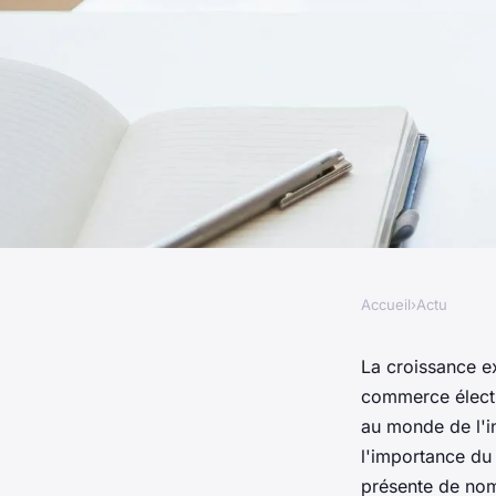
Accueil
›
Actu
ACTU
Quels sont les avant
La croissance ex
commerce électr
commerce ?
au monde de l'i
l'importance du
présente de nom