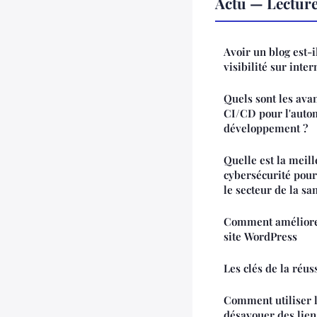
Actu — Lectur
Avoir un blog est-i
visibilité sur inter
Quels sont les avan
CI/CD pour l'auto
développement ?
Quelle est la meill
cybersécurité pour
le secteur de la sa
Comment améliorer
site WordPress
Les clés de la réu
Comment utiliser l
désavouer des lien