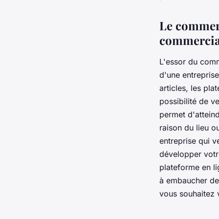
•
12 mai 2022
•
3 min de lecture
Le commerc
commercia
L'essor du comm
d'une entrepris
articles, les pl
possibilité de v
permet d'atteind
raison du lieu o
entreprise qui 
développer votre
plateforme en l
à embaucher des
vous souhaitez 