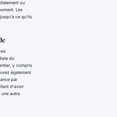
édiatement ou
 moment. Les
jusqu'à ce qu'ils
de
res
diale du
ntier, y compris
pouvez également
tance par
itant d'avoir
s une autre