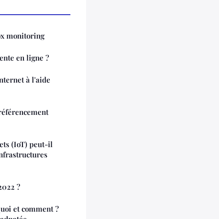
ox monitoring
nte en ligne ?
ternet à l'aide
 référencement
ts (IoT) peut-il
nfrastructures
2022 ?
quoi et comment ?
 adpatée.